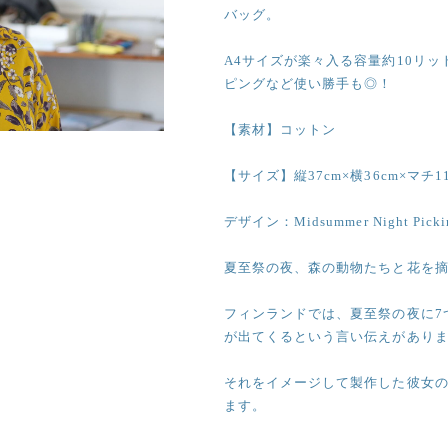
バッグ。
A4サイズが楽々入る容量約10リ
ピングなど使い勝手も◎！
【素材】コットン
【サイズ】縦37cm×横36cm×マチ11
デザイン：Midsummer Night Picking f
夏至祭の夜、森の動物たちと花を摘
フィンランドでは、夏至祭の夜に7
が出てくるという言い伝えがあり
それをイメージして製作した彼女
ます。