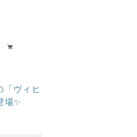
クの「ヴィヒ
登場✨