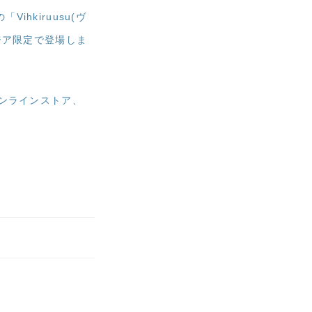
hkiruusu(ヴ
ジア限定で登場しま
オンラインストア、