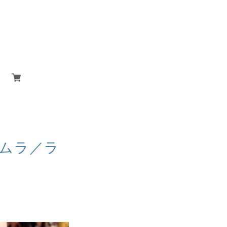
セムラ／ラ