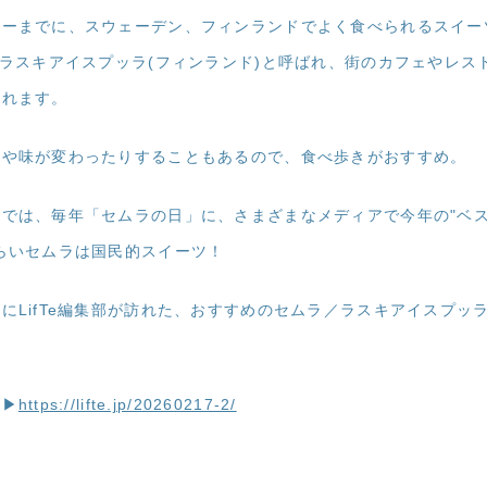
ターまでに、スウェーデン、フィンランドでよく食べられるスイー
、ラスキアイスプッラ(フィンランド)と呼ばれ、街のカフェやレス
されます。
形や味が変わったりすることもあるので、食べ歩きがおすすめ。
では、毎年「セムラの日」に、さまざまなメディアで今年の"ベ
らいセムラは国民的スイーツ！
にLifTe編集部が訪れた、おすすめのセムラ／ラスキアイスプッラ
ら▶
https://lifte.jp/20260217-2/