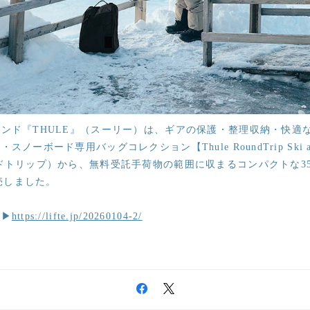
ンド『THULE』（スーリー）は、ギアの保護・整理収納・快適
ーボード専用バッグコレクション【Thule RoundTrip Ski and
ドトリップ）から、無料受託手荷物の範囲に収まるコンパクトな3
発売しました。
ら▶
https://lifte.jp/20260104-2/