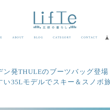
E
ABOUT
BLOG
CATEGORY
CONTACT
デン発THULEのブーツバッグ登場
すい35Lモデルでスキー＆スノボ