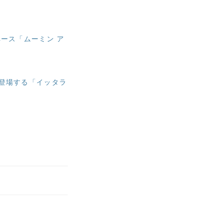
ース「ムーミン ア
登場する「イッタラ