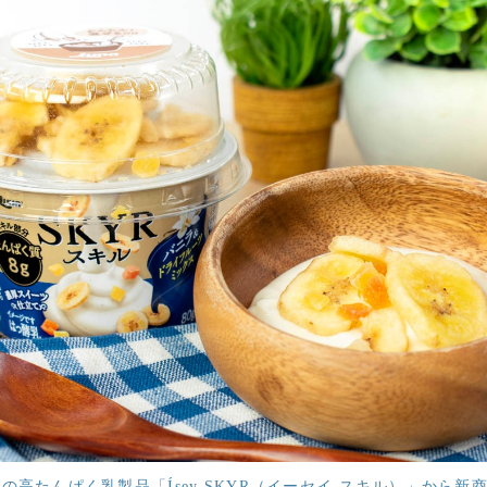
高たんぱく乳製品「Ísey SKYR（イーセイ スキル）」から新商品