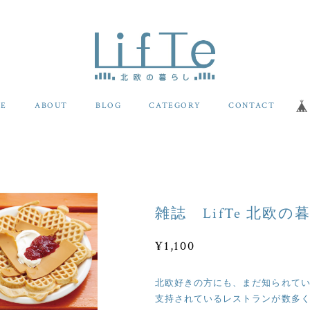
E
ABOUT
BLOG
CATEGORY
CONTACT
雑誌 LifTe 北欧の暮ら
¥1,100
北欧好きの方にも、まだ知られて
支持されているレストランが数多