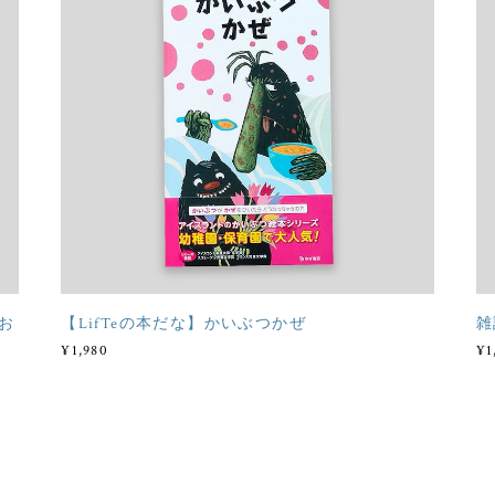
いお
【LifTeの本だな】かいぶつかぜ
雑
¥1,980
¥1