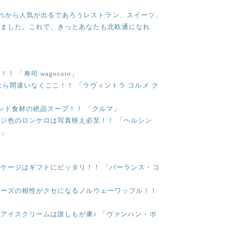
国で、これから人気が出るであろうレストラン、スイーツ、
いました。これで、きっとあなたも北欧通になれ
 「寿司 wagocoro」
ら間違いなくここ！！ 「ラヴィントラ コルメ ク
ランド食材の絶品スープ！！ 「クルマ」
ジ色のロンケロは写真映え必至！！ 「ヘルシン
ー」
ケージはギフトにピッタリ！！ 「パーランス・コ
チーズの相性がクセになるノルウェーワッフル！！
アイスクリームは誰しもが虜♪ 「ヴァンハン・ポ