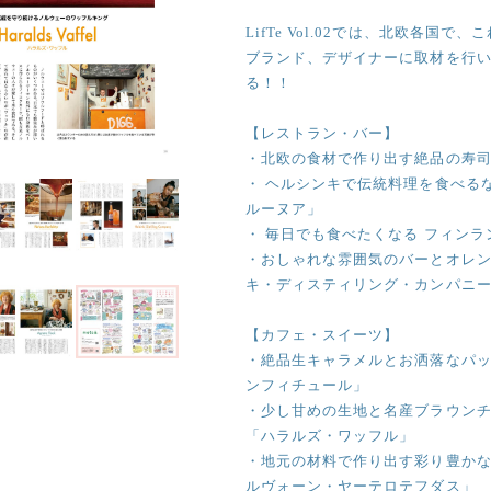
LifTe Vol.02では、北欧各
ブランド、デザイナーに取材を行
る！！
【レストラン・バー】
・北欧の食材で作り出す絶品の寿司！！
・ ヘルシンキで伝統料理を食べるな
ルーヌア」
・ 毎日でも食べたくなる フィン
・おしゃれな雰囲気のバーとオレン
キ・ディスティリング・カンパニ
【カフェ・スイーツ】
・絶品生キャラメルとお洒落なパッ
ンフィチュール」
・少し甘めの生地と名産ブラウン
「ハラルズ・ワッフル」
・地元の材料で作り出す彩り豊かな
ルヴォーン・ヤーテロテフダス」