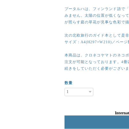
プータルハは、フィンランド語で
みません。太陽の位置が低くなっ
が照らす庭の草花が見事な色彩で
次の北欧旅行のガイド本として是
サイズ：A4(H297×W210)／ペー
本商品は、クロネコヤマトのネコポ
注文が可能となっております。4冊
続きをしていただく必要がござい
数量
Internat