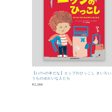
【LifTeの本だな】エップのひっこし きいろ
うちのゆかいな人たち
¥2,200