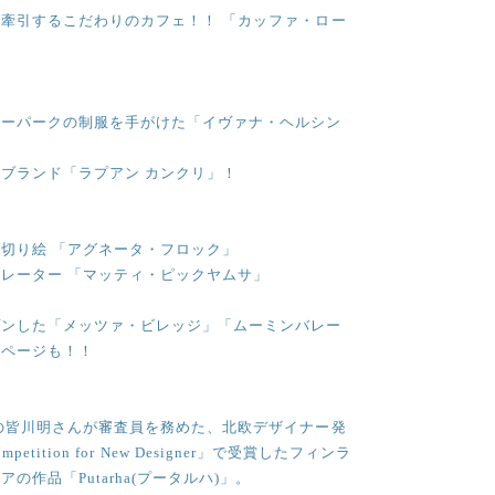
牽引するこだわりのカフェ！！ 「カッファ・ロー
レーパークの制服を手がけた「イヴァナ・ヘルシン
ブランド「ラプアン カンクリ」！
切り絵 「アグネータ・フロック」
レーター 「マッティ・ピックヤムサ」
プンした「メッツァ・ビレッジ」「ムーミンバレー
集ページも！！
の皆川明さんが審査員を務めた、北欧デザイナー発
mpetition for New Designer」で受賞したフィンラ
作品「Putarha(プータルハ)」。