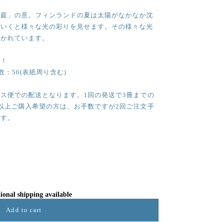
「庭」の意。フィンランドの夏は太陽がなかなか沈
ていくと様々な光の彩りを見せます。その様々な光
描かれています。
非！
ジ数：56(表紙周り含む)
ス便での配送となります。1回の発送で3冊までの
以上ご購入希望の方は、お手数ですが2回ご注文手
ます。
ional shipping available
Add to cart