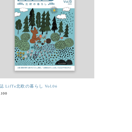
誌 LifTe北欧の暮らし Vol.06
,100